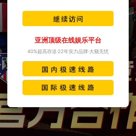
亚洲顶级在线娱乐平台
40%超高存送·22年实力品牌·大额无忧